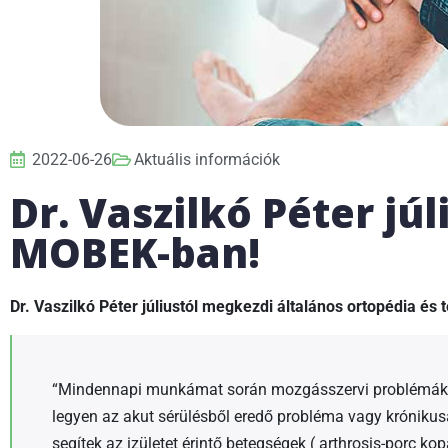
2022-06-26
Aktuális információk
Dr. Vaszilkó Péter júl
MOBEK-ban!
Dr. Vaszilkó Péter júliustól megkezdi általános ortopédia é
“Mindennapi munkámat során mozgásszervi problémákk
legyen az akut sérülésből eredő probléma vagy króniku
segítek az izületet érintő betegségek ( arthrosis-porc kop