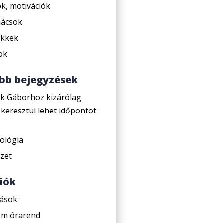
k, motivációk
nácsok
ikkek
ok
ebb bejegyzések
ák Gáborhoz kizárólag
 keresztül lehet időpontot
xológia
zet
iók
tások
em órarend