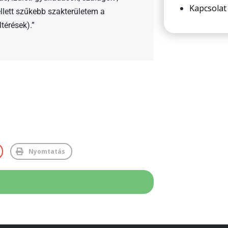
Kapcsolat
llett szűkebb szakterületem a
térések).”
Nyomtatás