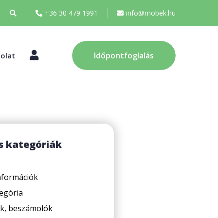
+36 30 479 1991
info@mobek.hu
Fiókom
Időpontfoglalás
olat
s kategóriák
információk
egória
k, beszámolók