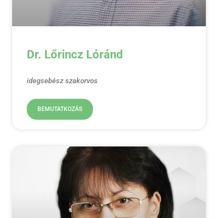
Dr. Lőrincz Lóránd
idegsebész szakorvos
BEMUTATKOZÁS