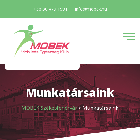
+36 30 479 1991
info@mobek.hu
Munkatársaink
MOBEK Székesfehérvár
>
Munkatársaink