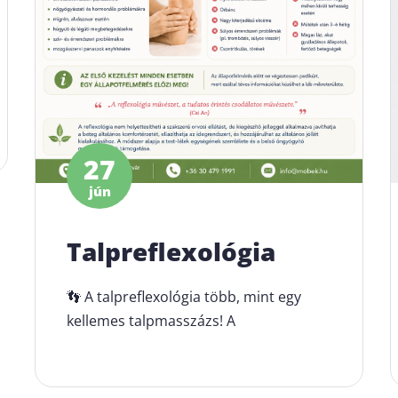
27
jún
Talpreflexológia
👣 A talpreflexológia több, mint egy
kellemes talpmasszázs! A