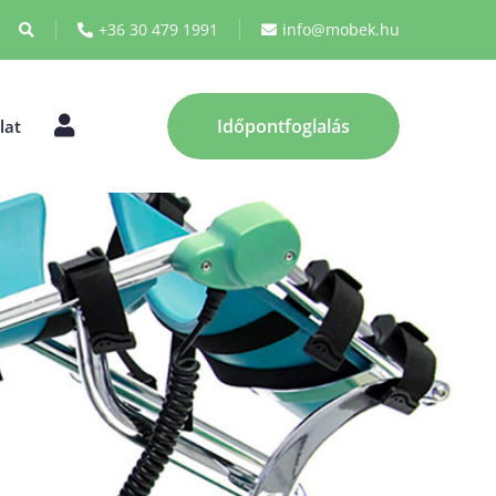
+36 30 479 1991
info@mobek.hu
Fiókom
Időpontfoglalás
lat