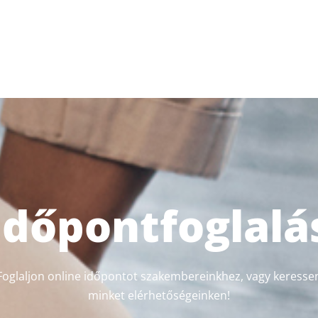
Időpontfoglalá
Foglaljon online időpontot szakembereinkhez, vagy keresse
minket elérhetőségeinken!