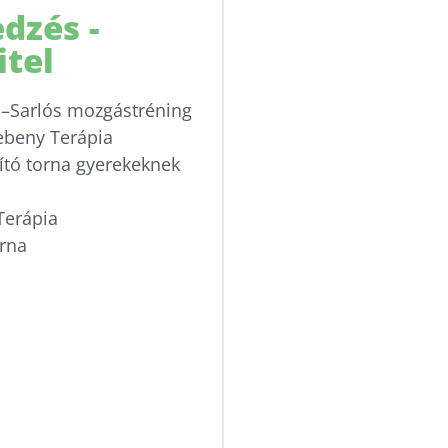
dzés -
itel
–Sarlós mozgástréning
beny Terápia
ító torna gyerekeknek
Terápia
orna