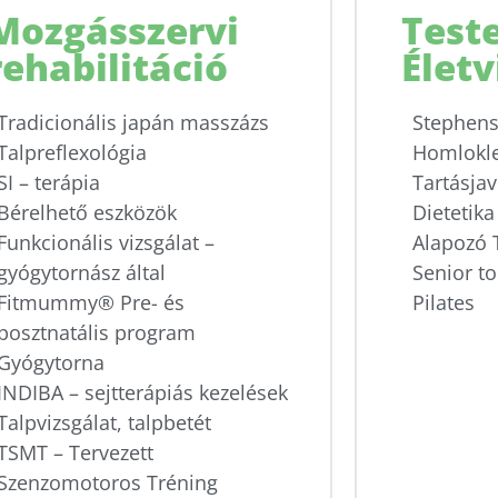
álat
álat
álat
uktor
uktor
uktor
Mozgásszervi
Teste
Részletek
Részletek
Részletek
rehabilitáció
Életv
Tradicionális japán masszázs
Stephens
Talpreflexológia
Homlokle
SI – terápia
Tartásjav
Bérelhető eszközök
Dietetika
Funkcionális vizsgálat –
Alapozó 
gyógytornász által
Senior t
Fitmummy® Pre- és
Pilates
posztnatális program
Gyógytorna
INDIBA – sejtterápiás kezelések
Talpvizsgálat, talpbetét
TSMT – Tervezett
Szenzomotoros Tréning