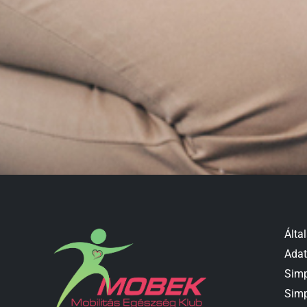
Álta
Adat
Simp
Simp