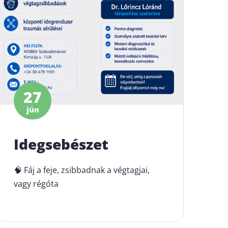
27
jún
Idegsebészet
🧠 Fáj a feje, zsibbadnak a végtagjai,
vagy régóta