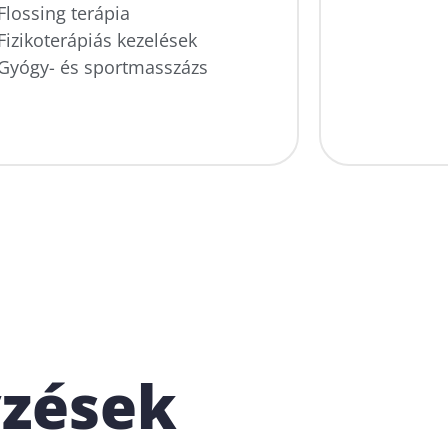
Flossing terápia
Fizikoterápiás kezelések
Gyógy- és sportmasszázs
yzések