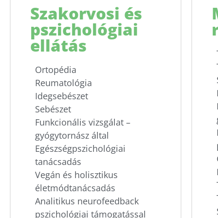
Idegsebészet, Funkcionális vizsg
Idegsebészet, Funkcionális vizsg
Idegsebészet, Funkcionális vizsg
Flossing, Fizikoterápia, Kond
Flossing, Fizikoterápia, Kond
Flossing, Fizikoterápia, Kond
Szakorvosi és
Részletek
Részletek
Részletek
pszichológiai
Részletek
Részletek
Részletek
Részletek
Részletek
Részletek
ellátás
Ortopédia
Reumatológia
Idegsebészet
Sebészet
Funkcionális vizsgálat –
gyógytornász által
Egészségpszichológiai
tanácsadás
Vegán és holisztikus
életmódtanácsadás
Analitikus neurofeedback
pszichológiai támogatással