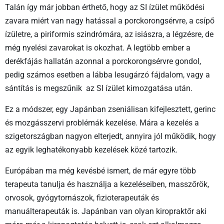
Talán így már jobban érthető, hogy az SI ízület működési
zavara miért van nagy hatással a porckorongsérvre, a csípő
ízületre, a piriformis szindrómára, az isiászra, a légzésre, de
még nyelési zavarokat is okozhat. A legtöbb ember a
derékfájás hallatán azonnal a porckorongsérvre gondol,
pedig számos esetben a lábba lesugárzó fájdalom, vagy a
sántítás is megszűnik az SI ízület kimozgatása után.
Ez a módszer, egy Japánban zseniálisan kifejlesztett, gerinc
és mozgásszervi problémák kezelése. Mára a kezelés a
szigetországban nagyon elterjedt, annyira jól működik, hogy
az egyik leghatékonyabb kezelések közé tartozik.
Európában ma még kevésbé ismert, de már egyre több
terapeuta tanulja és használja a kezeléseiben, masszőrök,
orvosok, gyógytornászok, fizioterapeuták és
manuálterapeuták is. Japánban van olyan kiropraktőr aki