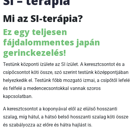
SI – terápia
Mi az SI-terápia?
Ez egy teljesen
fájdalommentes japán
gerinckezelés!
Testünk központi ízülete az SI ízület. A keresztcsontot és a
csípőcsontot köti össze, szó szerint testünk középpontjában
helyezkedik el. Testünk főbb mozgató izmai, a csípőtől lefelé
és felfelé a medencecsontokkal vannak szoros
kapcsolatban.
A keresztcsontot a koponyával elől az elülső hosszanti
szalag, míg hátul, a hátsó belső hosszanti szalag köti össze
és szabályozza az előre és hátra hajlást is.