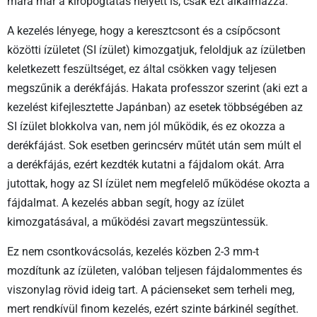
mára már a kiropogtatás helyett is, csak ezt alkalmazza.
A kezelés lényege, hogy a keresztcsont és a csípőcsont
közötti ízületet (SI ízület) kimozgatjuk, feloldjuk az ízületben
keletkezett feszültséget, ez által csökken vagy teljesen
megszűnik a derékfájás. Hakata professzor szerint (aki ezt a
kezelést kifejlesztette Japánban) az esetek többségében az
SI ízület blokkolva van, nem jól működik, és ez okozza a
derékfájást. Sok esetben gerincsérv műtét után sem múlt el
a derékfájás, ezért kezdték kutatni a fájdalom okát. Arra
jutottak, hogy az SI ízület nem megfelelő működése okozta a
fájdalmat. A kezelés abban segít, hogy az ízület
kimozgatásával, a működési zavart megszüntessük.
Ez nem csontkovácsolás, kezelés közben 2-3 mm-t
mozdítunk az ízületen, valóban teljesen fájdalommentes és
viszonylag rövid ideig tart. A pácienseket sem terheli meg,
mert rendkívül finom kezelés, ezért szinte bárkinél segíthet.