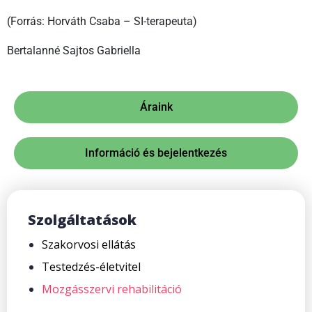
(Forrás: Horváth Csaba – SI-terapeuta)
Bertalanné Sajtos Gabriella
Áraink
Információ és bejelentkezés
Szolgáltatások
Szakorvosi ellátás
Testedzés-életvitel
Mozgásszervi rehabilitáció