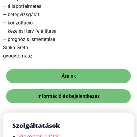
– állapotfelmérés
– betegvizsgálat
– konzultáció
– kezelési terv felállítása
– prognózis ismertetése
Sinka Gréta
gyógytornász
Áraink
Információ és bejelentkezés
Szolgáltatások
Szakorvosi ellátás