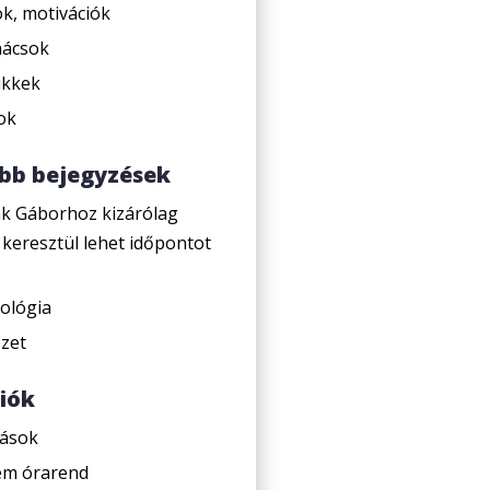
k, motivációk
nácsok
ikkek
ok
ebb bejegyzések
ák Gáborhoz kizárólag
 keresztül lehet időpontot
xológia
zet
iók
tások
em órarend