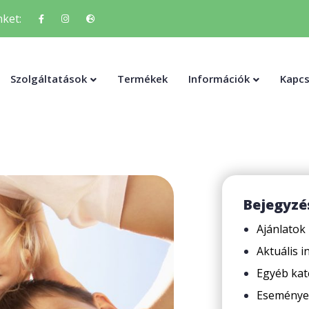
ket:
Szolgáltatások
Termékek
Információk
Kapcs
Bejegyzé
Ajánlatok
Aktuális 
Egyéb kat
Eseménye