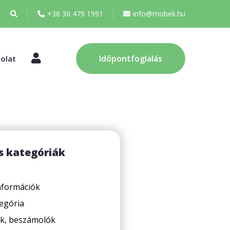
+36 30 479 1991
info@mobek.hu
Fiókom
Időpontfoglalás
olat
s kategóriák
információk
egória
k, beszámolók