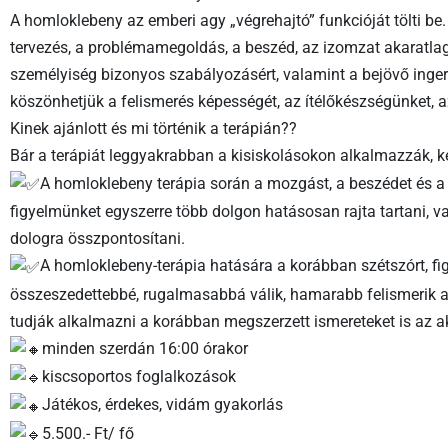
A homloklebeny az emberi agy „végrehajtó” funkcióját tölti be.
tervezés, a problémamegoldás, a beszéd, az izomzat akaratla
személyiség bizonyos szabályozásért, valamint a bejövő inge
köszönhetjük a felismerés képességét, az ítélőkészségünket, az
Kinek ajánlott és mi történik a terápián??
Bár a terápiát leggyakrabban a kisiskolásokon alkalmazzák, k
A homloklebeny terápia során a mozgást, a beszédet és a
figyelmünket egyszerre több dolgon hatásosan rajta tartani, v
dologra összpontosítani.
A homloklebeny-terápia hatására a korábban szétszórt, f
összeszedettebbé, rugalmasabbá válik, hamarabb felismerik 
tudják alkalmazni a korábban megszerzett ismereteket is az a
minden szerdán 16:00 órakor
kiscsoportos foglalkozások
Játékos, érdekes, vidám gyakorlás
5.500.- Ft/ fő