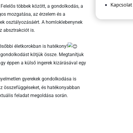
Kapcsolat
 Felelős többek között, a gondolkodás, a
gos mozgatása, az érzelem és a
rek osztályozásáért. A homloklebenynek
 absztrakciót is.
ésőbbi életkorokban is hatékony!
 gondolkodást kötjük össze. Megtanítjuk
agy éppen a külső ingerek kizárásával egy
igyelmetlen gyerekek gondolkodása is
az összefüggéseket, és hatékonyabban
ktuális feladat megoldása során.