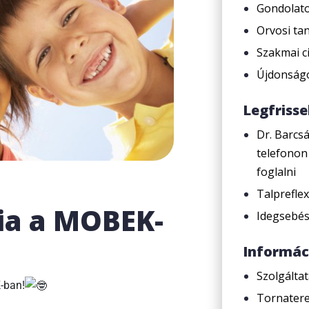
Gondolato
Orvosi ta
Szakmai c
Újdonság
Legfriss
Dr. Barcs
telefonon
foglalni
Talprefle
ia a MOBEK-
Idegsebés
Informác
Szolgálta
-ban!
Tornater