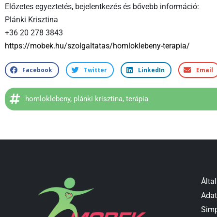
Előzetes egyeztetés, bejelentkezés és bővebb információ:
Plánki Krisztina
+36 20 278 3843
https://mobek.hu/szolgaltatas/homloklebeny-terapia/
Facebook
Twitter
LinkedIn
Email
homloklebeny
,
plánki krisztina
,
terápia
Álta
Adat
Simp