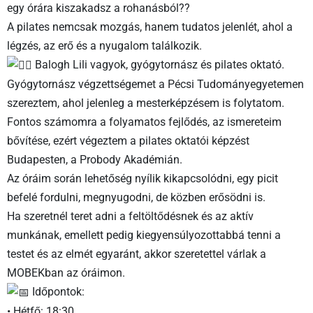
egy órára kiszakadsz a rohanásból??
A pilates nemcsak mozgás, hanem tudatos jelenlét, ahol a
légzés, az erő és a nyugalom találkozik.
Balogh Lili vagyok, gyógytornász és pilates oktató.
Gyógytornász végzettségemet a Pécsi Tudományegyetemen
szereztem, ahol jelenleg a mesterképzésem is folytatom.
Fontos számomra a folyamatos fejlődés, az ismereteim
bővítése, ezért végeztem a pilates oktatói képzést
Budapesten, a Probody Akadémián.
Az óráim során lehetőség nyílik kikapcsolódni, egy picit
befelé fordulni, megnyugodni, de közben erősödni is.
Ha szeretnél teret adni a feltöltődésnek és az aktív
munkának, emellett pedig kiegyensúlyozottabbá tenni a
testet és az elmét egyaránt, akkor szeretettel várlak a
MOBEKban az óráimon.
Időpontok:
• Hétfő: 18:30