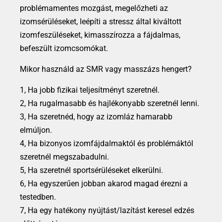
problémamentes mozgást, megelőzheti az
izomsérüléseket, leépíti a stressz által kiváltott
izomfeszüléseket, kimasszírozza a fájdalmas,
befeszült izomcsomókat.
Mikor használd az SMR vagy masszázs hengert?
1, Ha jobb fizikai teljesítményt szeretnél.
2, Ha rugalmasabb és hajlékonyabb szeretnél lenni.
3, Ha szeretnéd, hogy az izomláz hamarabb
elmúljon.
4, Ha bizonyos izomfájdalmaktól és problémáktól
szeretnél megszabadulni.
5, Ha szeretnél sportsérüléseket elkerülni.
6, Ha egyszerűen jobban akarod magad érezni a
testedben.
7, Ha egy hatékony nyújtást/lazítást keresel edzés