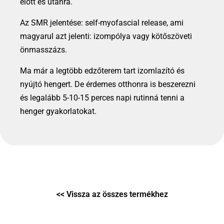
előtt és utánra.
Az SMR jelentése: self-myofascial release, ami
magyarul azt jelenti: izompólya vagy kötőszöveti
önmasszázs.
Ma már a legtöbb edzőterem tart izomlazító és
nyújtó hengert. De érdemes otthonra is beszerezni
és legalább 5-10-15 perces napi rutinná tenni a
henger gyakorlatokat.
<< Vissza az összes termékhez