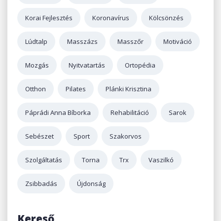
Korai Fejlesztés
Koronavírus
Kölcsönzés
Lúdtalp
Masszázs
Masszőr
Motiváció
Mozgás
Nyitvatartás
Ortopédia
Otthon
Pilates
Plánki Krisztina
Páprádi Anna Bíborka
Rehabilitáció
Sarok
Sebészet
Sport
Szakorvos
Szolgáltatás
Torna
Trx
Vaszilkó
Zsibbadás
Újdonság
Kereső