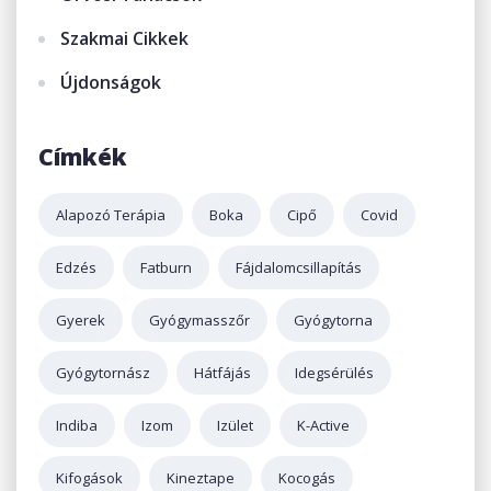
Szakmai Cikkek
Újdonságok
Címkék
Alapozó Terápia
Boka
Cipő
Covid
Edzés
Fatburn
Fájdalomcsillapítás
Gyerek
Gyógymasszőr
Gyógytorna
Gyógytornász
Hátfájás
Idegsérülés
Indiba
Izom
Izület
K-Active
Kifogások
Kineztape
Kocogás