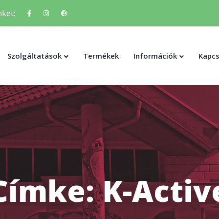
ket:
Szolgáltatások
Termékek
Információk
Kapcs
Címke:
K-Activ