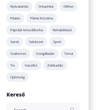
Nyitvatartás
Ortopédia
Otthon
Pilates
Plánki Krisztina
Páprádi Anna Bíborka
Rehabilitáció
Sarok
Sebészet
Sport
Szakorvos
Szolgáltatás
Torna
Trx
Vaszilkó
Zsibbadás
Újdonság
Kereső