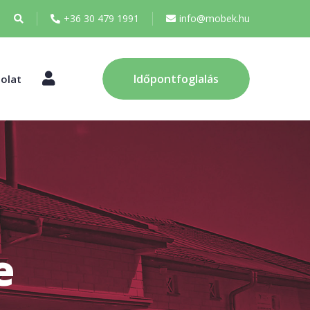
+36 30 479 1991
info@mobek.hu
Fiókom
Időpontfoglalás
olat
e