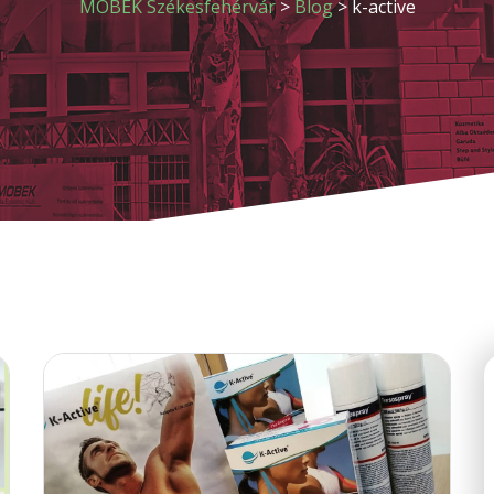
MOBEK Székesfehérvár
>
Blog
>
k-active