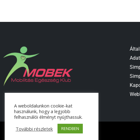
Álta
Adat
Simp
Simp
Kapc
Webl
A weboldalunkon cookie-kat
használunk, hogy a legjobb
felhasználói élményt nyújthassuk.
További részletek
RENDBEN