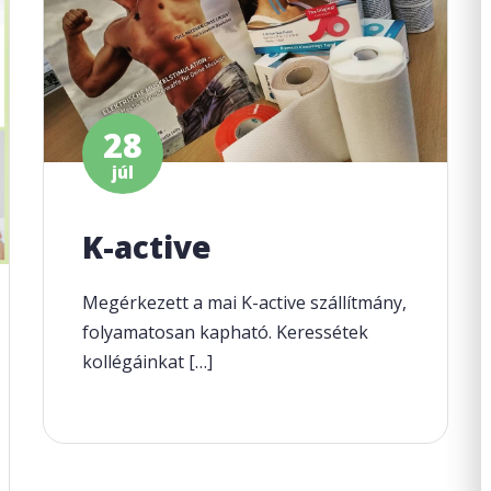
28
júl
K-active
Megérkezett a mai K-active szállítmány,
folyamatosan kapható. Keressétek
kollégáinkat […]