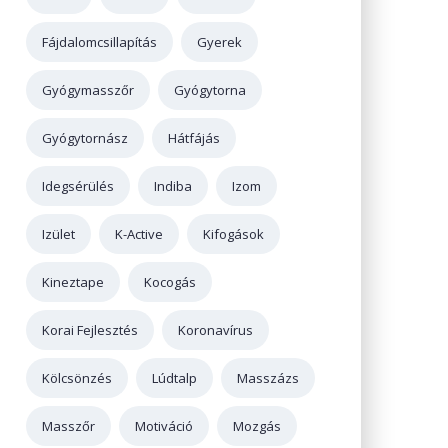
Fájdalomcsillapítás
Gyerek
Gyógymasszőr
Gyógytorna
Gyógytornász
Hátfájás
Idegsérülés
Indiba
Izom
Izület
K-Active
Kifogások
Kineztape
Kocogás
Korai Fejlesztés
Koronavírus
Kölcsönzés
Lúdtalp
Masszázs
Masszőr
Motiváció
Mozgás