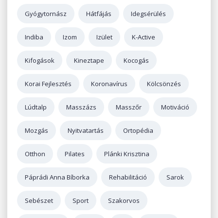
Gyógytornász
Hátfájás
Idegsérülés
Indiba
Izom
Izület
K-Active
Kifogások
Kineztape
Kocogás
Korai Fejlesztés
Koronavírus
Kölcsönzés
Lúdtalp
Masszázs
Masszőr
Motiváció
Mozgás
Nyitvatartás
Ortopédia
Otthon
Pilates
Plánki Krisztina
Páprádi Anna Bíborka
Rehabilitáció
Sarok
Sebészet
Sport
Szakorvos