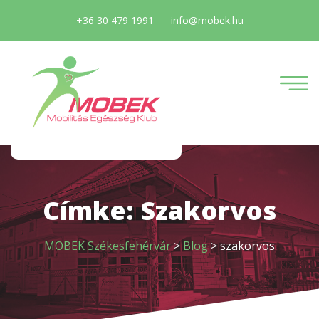
+36 30 479 1991
info@mobek.hu
Címke:
Szakorvos
MOBEK Székesfehérvár
>
Blog
>
szakorvos