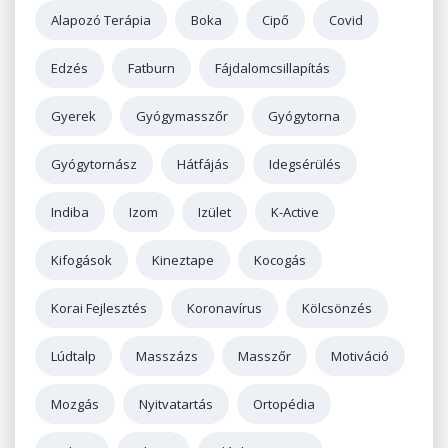
Alapozó Terápia
Boka
Cipő
Covid
Edzés
Fatburn
Fájdalomcsillapítás
Gyerek
Gyógymasszőr
Gyógytorna
Gyógytornász
Hátfájás
Idegsérülés
Indiba
Izom
Izület
K-Active
Kifogások
Kineztape
Kocogás
Korai Fejlesztés
Koronavírus
Kölcsönzés
Lúdtalp
Masszázs
Masszőr
Motiváció
Mozgás
Nyitvatartás
Ortopédia