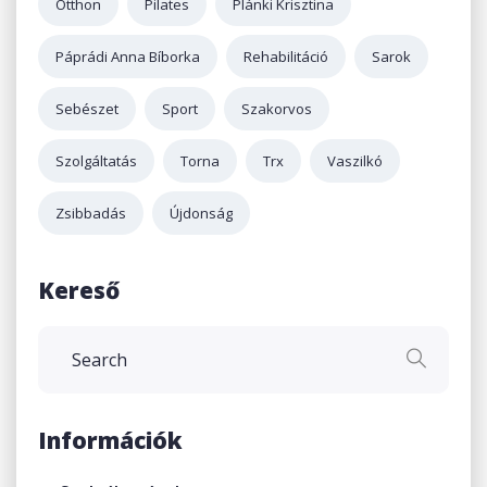
Otthon
Pilates
Plánki Krisztina
Páprádi Anna Bíborka
Rehabilitáció
Sarok
Sebészet
Sport
Szakorvos
Szolgáltatás
Torna
Trx
Vaszilkó
Zsibbadás
Újdonság
Kereső
Információk