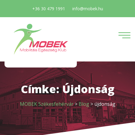
+36 30 479 1991
info@mobek.hu
Címke:
Újdonság
MOBEK Székesfehérvár
>
Blog
>
újdonság