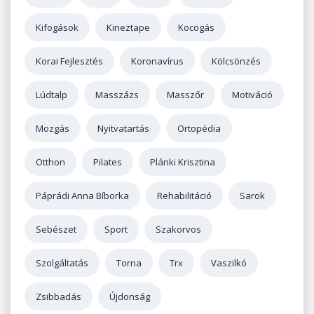
Kifogások
Kineztape
Kocogás
Korai Fejlesztés
Koronavírus
Kölcsönzés
Lúdtalp
Masszázs
Masszőr
Motiváció
Mozgás
Nyitvatartás
Ortopédia
Otthon
Pilates
Plánki Krisztina
Páprádi Anna Bíborka
Rehabilitáció
Sarok
Sebészet
Sport
Szakorvos
Szolgáltatás
Torna
Trx
Vaszilkó
Zsibbadás
Újdonság