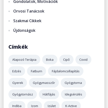
Gondolatok, Motivációk
Orvosi Tanácsok
Szakmai Cikkek
Újdonságok
Címkék
Alapozó Terápia
Boka
Cipő
Covid
Edzés
Fatburn
Fájdalomcsillapítás
Gyerek
Gyógymasszőr
Gyógytorna
Gyógytornász
Hátfájás
Idegsérülés
Indiba
Izom
Izület
K-Active