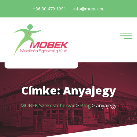
+36 30 479 1991
info@mobek.hu
Címke:
Anyajegy
MOBEK Székesfehérvár
>
Blog
>
anyajegy