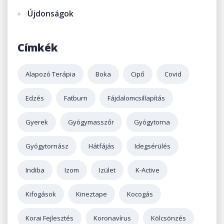
Újdonságok
Címkék
Alapozó Terápia
Boka
Cipő
Covid
Edzés
Fatburn
Fájdalomcsillapítás
Gyerek
Gyógymasszőr
Gyógytorna
Gyógytornász
Hátfájás
Idegsérülés
Indiba
Izom
Izület
K-Active
Kifogások
Kineztape
Kocogás
Korai Fejlesztés
Koronavírus
Kölcsönzés