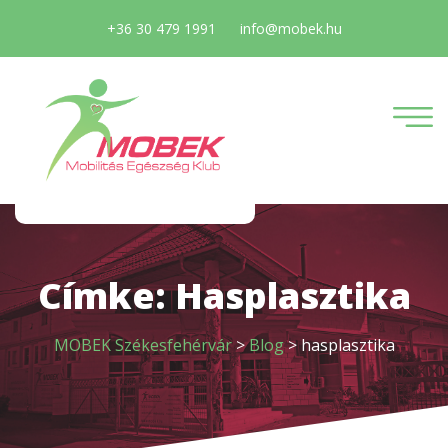
+36 30 479 1991
info@mobek.hu
Címke:
Hasplasztika
MOBEK Székesfehérvár
>
Blog
>
hasplasztika