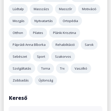
Lúdtalp
Masszázs
Masszőr
Motiváció
Mozgás
Nyitvatartás
Ortopédia
Otthon
Pilates
Plánki Krisztina
Páprádi Anna Bíborka
Rehabilitáció
Sarok
Sebészet
Sport
Szakorvos
Szolgáltatás
Torna
Trx
Vaszilkó
Zsibbadás
Újdonság
Kereső